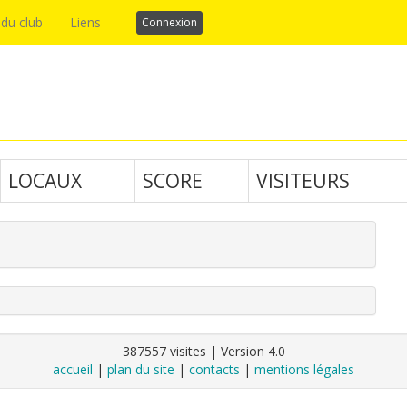
 du club
Liens
Connexion
LOCAUX
SCORE
VISITEURS
387557 visites | Version 4.0
accueil
|
plan du site
|
contacts
|
mentions légales