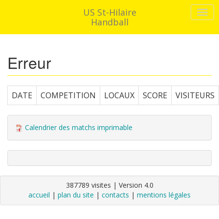
US St-Hilaire
Handball
Erreur
DATE
COMPETITION
LOCAUX
SCORE
VISITEURS
Calendrier des matchs imprimable
387789 visites | Version 4.0
accueil
|
plan du site
|
contacts
|
mentions légales